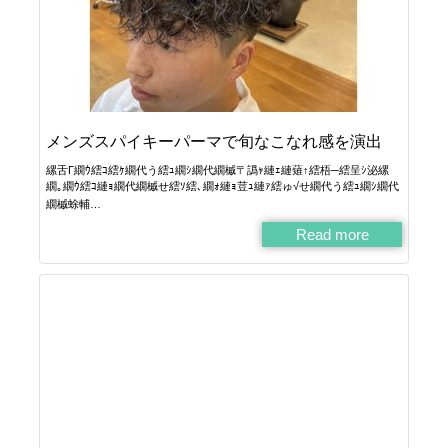
メンズスパイキーパーマで旬なこなれ感を演出
縲舌Γ繝ｳ繧ｺ繧ｹ繝代う繧ｭ繝ｼ繝代繝槭〒譌ｬ縺ｪ縺薙↑繧梧─繧呈ｼ泌縲
繝｡繝ｳ繧ｺ縺ｮ繝代繝槭せ繧ｿ繧､繝ｫ縺ｮ荳ｭ縺ｧ繧ゅ√せ繝代う繧ｭ繝ｼ繝代
繝槭蜍輔…
Read more