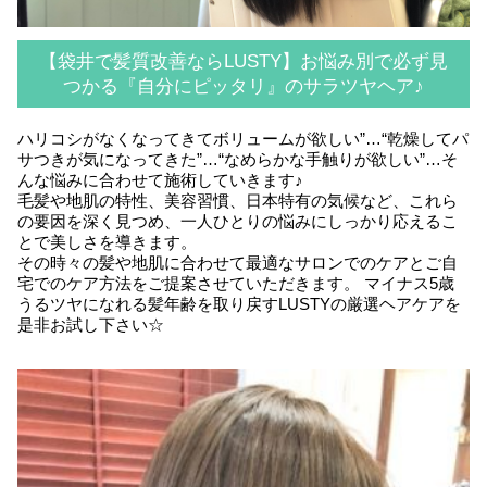
【袋井で髪質改善ならLUSTY】お悩み別で必ず見
つかる『自分にピッタリ』のサラツヤヘア♪
ハリコシがなくなってきてボリュームが欲しい”…“乾燥してパ
サつきが気になってきた”…“なめらかな手触りが欲しい”…そ
んな悩みに合わせて施術していきます♪
毛髪や地肌の特性、美容習慣、日本特有の気候など、これら
の要因を深く見つめ、一人ひとりの悩みにしっかり応えるこ
とで美しさを導きます。
その時々の髪や地肌に合わせて最適なサロンでのケアとご自
宅でのケア方法をご提案させていただきます。 マイナス5歳
うるツヤになれる髪年齢を取り戻すLUSTYの厳選ヘアケアを
是非お試し下さい☆