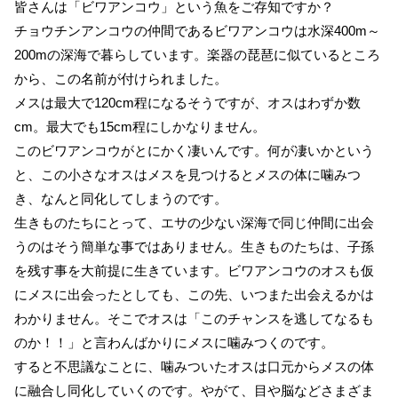
皆さんは「ビワアンコウ」という魚をご存知ですか？
チョウチンアンコウの仲間であるビワアンコウは水深400m～
200mの深海で暮らしています。楽器の琵琶に似ているところ
から、この名前が付けられました。
メスは最大で120cm程になるそうですが、オスはわずか数
cm。最大でも15cm程にしかなりません。
このビワアンコウがとにかく凄いんです。何が凄いかという
と、この小さなオスはメスを見つけるとメスの体に噛みつ
き、なんと同化してしまうのです。
生きものたちにとって、エサの少ない深海で同じ仲間に出会
うのはそう簡単な事ではありません。生きものたちは、子孫
を残す事を大前提に生きています。ビワアンコウのオスも仮
にメスに出会ったとしても、この先、いつまた出会えるかは
わかりません。そこでオスは「このチャンスを逃してなるも
のか！！」と言わんばかりにメスに噛みつくのです。
すると不思議なことに、噛みついたオスは口元からメスの体
に融合し同化していくのです。やがて、目や脳などさまざま