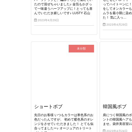
たので混ぜちゃいました♪ 金箔もかざっ
ってハイトーンに！
て一味違うハーフアップに！とっても喜
をしてオンカラー
んでいただき嬉しいです♪ LUSTY 石山
ムラを最小限に染
た！ 気に入っ…
2023年4月29日
2023年4月29日
未分類
ショートボブ
韓国風ボブ
先日のお客様 いつもカラーは寒色系のお
肩につく韓国風の
色だったんですが、 初めて暖色系のオレ
ントの韓国風ヘア
ンジをさせていただきました！ とても似
ませ。袋井美容室LU
合ってましたー♪ オージュアのトリート
2023年4月24日