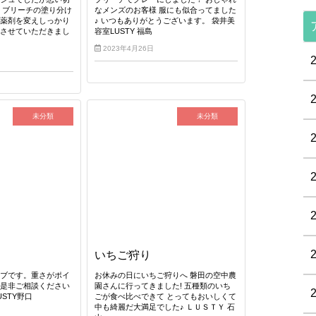
 ブリーチの塗り分け
なメンズのお客様 服にも似合ってました
も薬剤を変えしっかり
♪ いつもありがとうございます。 袋井美
めさせていただきまし
容室LUSTY 福島
2023年4月26日
未分類
未分類
いちご狩り
ボブです。重さがポイ
お休みの日にいちご狩りへ 磐田の空中農
も是非ご相談ください
園さんに行ってきました! 五種類のいち
STY野口
ごが食べ比べできて とってもおいしくて
中も綺麗だ大満足でした♪ ＬＵＳＴＹ 石