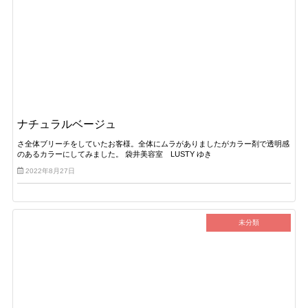
ナチュラルベージュ
さ全体ブリーチをしていたお客様。全体にムラがありましたがカラー剤で透明感
のあるカラーにしてみました。 袋井美容室 LUSTY ゆき
2022年8月27日
未分類