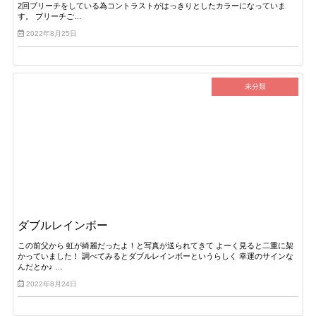
2回ブリーチをしている為コントラストがはっきりとしたカラーになっていま
す。 ブリーチご…
2022年8月25日
未分類
ダブルレインボー
この前父から 虹が綺麗だったよ！と写真が送られてきて よーく見ると二重に架
かっていました！ 調べてみるとダブルレインボーというらしく 幸運のサインな
んだとか♪ …
2022年8月24日