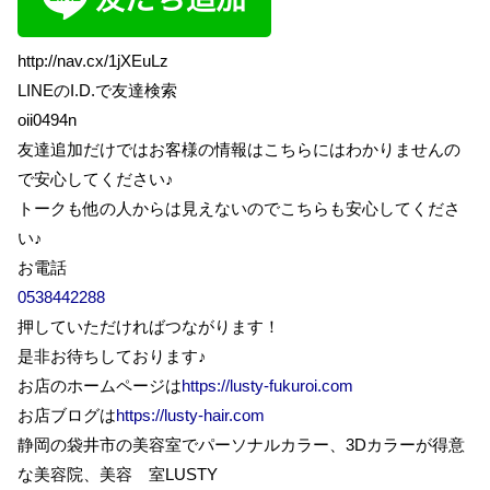
http://nav.cx/1jXEuLz
LINEのI.D.で友達検索
oii0494n
友達追加だけではお客様の情報はこちらにはわかりませんの
で安心してください♪
トークも他の人からは見えないのでこちらも安心してくださ
い♪
お電話
0538442288
押していただければつながります！
是非お待ちしております♪
お店のホームページは
https://lusty-fukuroi.com
お店ブログは
https://lusty-hair.com
静岡の袋井市の美容室でパーソナルカラー、3Dカラーが得意
な美容院、美容 室LUSTY