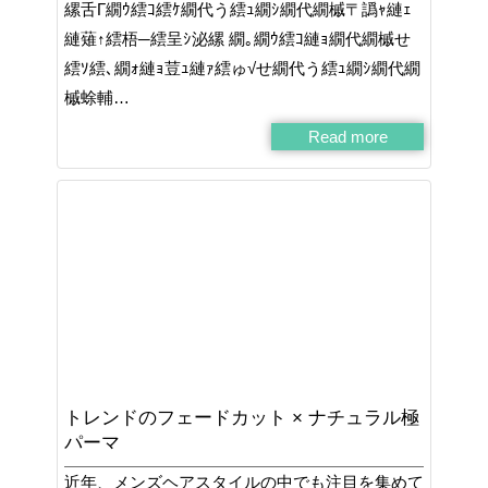
縲舌Γ繝ｳ繧ｺ繧ｹ繝代う繧ｭ繝ｼ繝代繝槭〒譌ｬ縺ｪ
縺薙↑繧梧─繧呈ｼ泌縲 繝｡繝ｳ繧ｺ縺ｮ繝代繝槭せ
繧ｿ繧､繝ｫ縺ｮ荳ｭ縺ｧ繧ゅ√せ繝代う繧ｭ繝ｼ繝代繝
槭蜍輔…
Read more
トレンドのフェードカット × ナチュラル極
パーマ
近年、メンズヘアスタイルの中でも注目を集めて