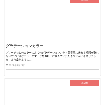
グラデーションカラー
ブリーチなしのカラーのみでのグラデーション。中々美容院に来れる時間が取れ
ない方に好評なカラーです！か想像以上に喜んでいただきやりがいを感じまし
た。また是非よろし…
2022年9月29日
未分類