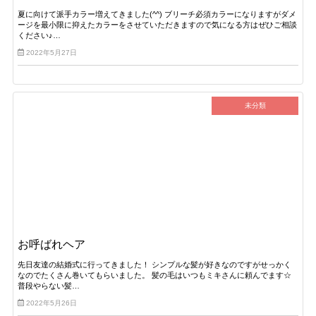
夏に向けて派手カラー増えてきました(^^) ブリーチ必須カラーになりますがダメ
ージを最小限に抑えたカラーをさせていただきますので気になる方はぜひご相談
ください♪…
2022年5月27日
未分類
お呼ばれヘア
先日友達の結婚式に行ってきました！ シンプルな髪が好きなのですがせっかく
なのでたくさん巻いてもらいました。 髪の毛はいつもミキさんに頼んでます☆
普段やらない髪…
2022年5月26日