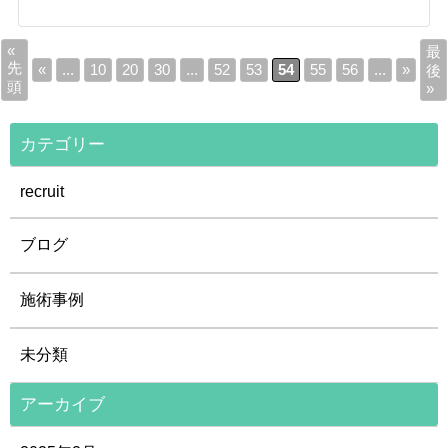
«
最
先
«
...
10
20
30
...
52
53
54
55
56
...
»
後
頭
»
カテゴリー
recruit
ブログ
施術事例
未分類
アーカイブ