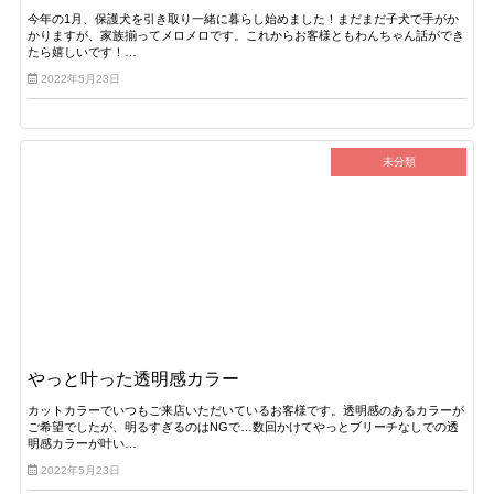
今年の1月、保護犬を引き取り一緒に暮らし始めました！まだまだ子犬で手がか
かりますが、家族揃ってメロメロです。これからお客様ともわんちゃん話ができ
たら嬉しいです！…
2022年5月23日
未分類
やっと叶った透明感カラー
カットカラーでいつもご来店いただいているお客様です。透明感のあるカラーが
ご希望でしたが、明るすぎるのはNGで…数回かけてやっとブリーチなしでの透
明感カラーが叶い…
2022年5月23日