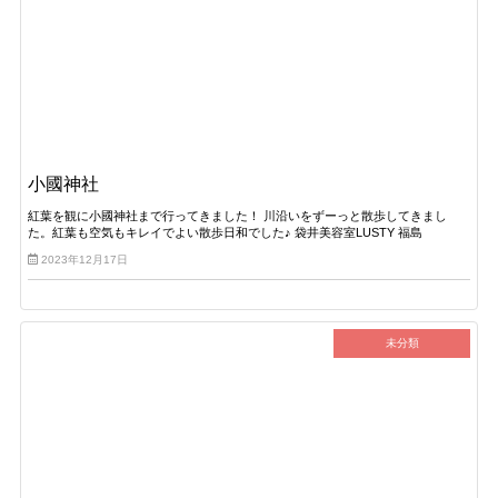
小國神社
紅葉を観に小國神社まで行ってきました！ 川沿いをずーっと散歩してきまし
た。紅葉も空気もキレイでよい散歩日和でした♪ 袋井美容室LUSTY 福島
2023年12月17日
未分類