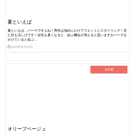
夏といえば
夏といえば…パーマですよね！男性は強めにかけてウエットにスタイリング！見
た目も涼しげです！女性も暑くなると、結ぶ機会が増えると思いますがパーマを
かけていると結ぶ…
2023年6月20日
未分類
オリーブベージュ