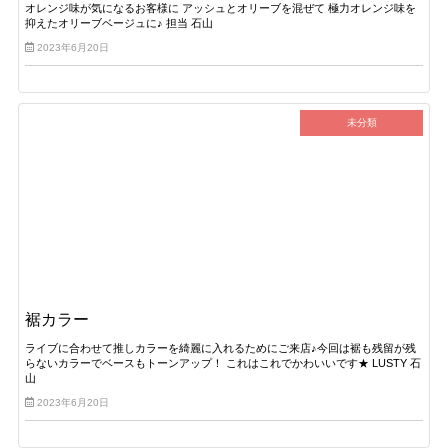
オレンジ味が気になるお客様に アッシュとオリーブを混ぜて 極力オレンジ味を
抑えたオリーブベージュに♪ 担当 石山
2023年6月20日
未分類
裾カラー
ライブに合わせて推しカラーを綺麗に入れるためにご来店♪今回は裾も残留が残
らないカラーでベースもトーンアップ！ これはこれでかわいいです★ LUSTY 石
山
2023年6月20日