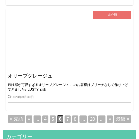
未分類
オリーブグレージュ
透け感が可愛すぎるオリーブグレージュ このお客様はブリーチなしで作り上げ
てきました♪ LUSTY 石山
2023年9月30日
« 先頭
最後 »
«
...
4
5
6
7
8
...
20
...
»
カテゴリー