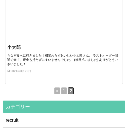
小太郎
うなぎ食べに行きました！相変わらずおいしい小太郎さん。 ラストオーダー間
近で来て、現金も持たずにすいませんでした。 (後日払いました) ありがとうご
ざいました！…
2024年3月22日
«
1
2
カテゴリー
recruit