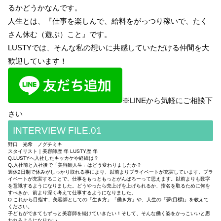
るかどうかなんです。
人生とは、『仕事を楽しんで、給料をがっつり稼いで、たく
さん休む（遊ぶ）こと』です。
LUSTYでは、そんな私の想いに共感していただける仲間を大
歓迎しています！
※LINEから気軽にご相談下
さい
INTERVIEW FILE.01
野口 光希 ノグチミキ
スタイリスト｜美容師歴 年 LUSTY歴 年
Q.LUSTYへ入社したキッカケや経緯は？
Q.入社前と入社後で「美容師人生」はどう変わりましたか？
週休2日制で休みがしっかり取れる事により、以前よりプライベートが充実しています。プラ
イベートが充実することで、仕事をもっともっとがんばろーって思えます。以前よりも数字
を意識するようになりました。どうやったら売上げを上げられるか、指名を取るために何を
すべきか、前より深く考えて仕事するようになりました。
Q.これから目指す、美容師としての「生き方」「働き方」や、人生の「夢(目標)」を教えて
ください。
子どもができてもずっと美容師を続けていきたい！そして、そんな働く姿をかっこいいと思
われるようになりたい。