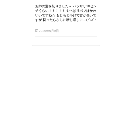
お姉の髪を切りました～ バッサリ10セン
チくらい！！！！！ やっぱりボブはかわ
いいですね☆ もともと小顔で首が長いで
すが 切ったらさらに増し増しに…(･´ω`･
…
2020年5月9日